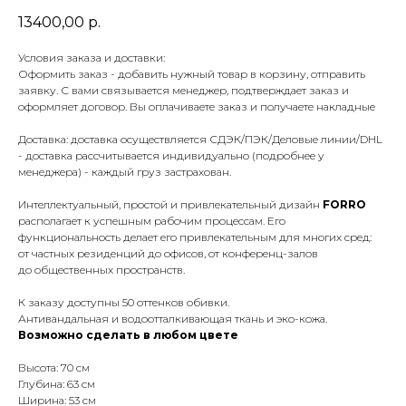
13400,00
р.
Условия заказа и доставки:
Оформить заказ - добавить нужный товар в корзину, отправить
заявку. С вами связывается менеджер, подтверждает заказ и
оформляет договор. Вы оплачиваете заказ и получаете накладные
Доставка: доставка осуществляется СДЭК/ПЭК/Деловые линии/DHL
- доставка рассчитывается индивидуально (подробнее у
менеджера) - каждый груз застрахован.
Интеллектуальный, простой и привлекательный дизайн
FORRO
располагает к успешным рабочим процессам. Его
функциональность делает его привлекательным для многих сред:
от частных резиденций до офисов, от конференц-залов
до общественных пространств.
К заказу доступны 50 оттенков обивки.
Антивандальная и водоотталкивающая ткань и эко-кожа.
Возможно сделать в любом цвете
Высота: 70 см
Глубина: 63 см
Ширина: 53 см