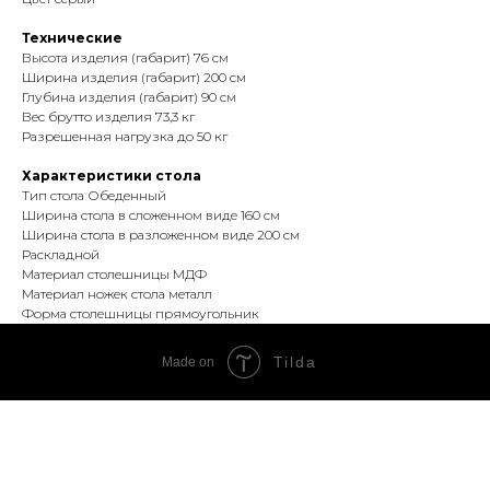
Технические
Высота изделия (габарит) 76 см
Ширина изделия (габарит) 200 см
Глубина изделия (габарит) 90 см
Вес брутто изделия 73,3 кг
Разрешенная нагрузка до 50 кг
Характеристики стола
Тип стола Обеденный
Ширина стола в сложенном виде 160 см
Ширина стола в разложенном виде 200 см
Раскладной
Материал столешницы МДФ
Материал ножек стола металл
Форма столешницы прямоугольник
Tilda
Made on