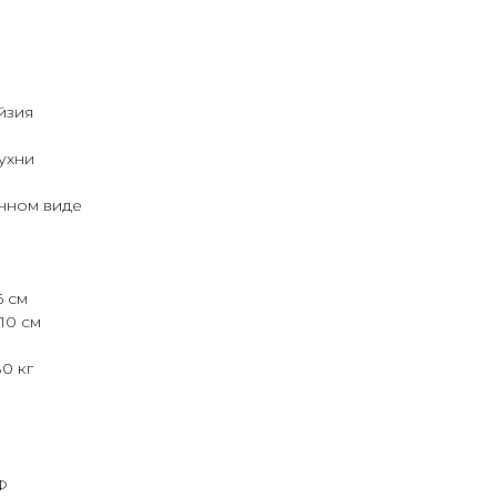
йзия
ухни
нном виде
6 см
10 см
0 кг
Ф