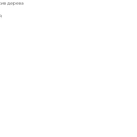
сив дерева
й