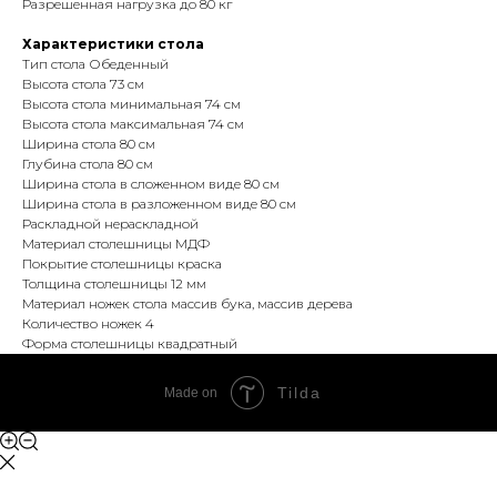
Разрешенная нагрузка до 80 кг
Характеристики стола
Тип стола Обеденный
Высота стола 73 см
Высота стола минимальная 74 см
Высота стола максимальная 74 см
Ширина стола 80 см
Глубина стола 80 см
Ширина стола в сложенном виде 80 см
Ширина стола в разложенном виде 80 см
Раскладной нераскладной
Материал столешницы МДФ
Покрытие столешницы краска
Толщина столешницы 12 мм
Материал ножек стола массив бука, массив дерева
Количество ножек 4
Форма столешницы квадратный
Tilda
Made on