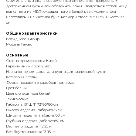
Оригинальный стол в современном стиле станет прекрасным
дополнением кухни или обеденной зоны. Квадратная столешница
выполнена из МДФ, окрашенного в белый цвет. Ножки стола
изготовлены из массива бука. Размеры стола: 80*80 см. Высота: 73
см.
Общие характеристики
Бренд Stool Group
Модель Target
Основные
Страна производства Китай
Гарантийный срок12 мес.
Назначение для дома, для кухни, для маленькой кухни
Категория Столы
Форма поставки в разобранном виде
Цвет белый
Цвет столешницы белый
Технические
Габариты В*Ш*Г 73*80*80 см
Высота изделия (габарит)73 см
Ширина изделия (габарит)80 см
Глубина изделия (габарит)80 см
Вес нетто изделия 12.25 кг
Вес брутто изделия 13,95 кг