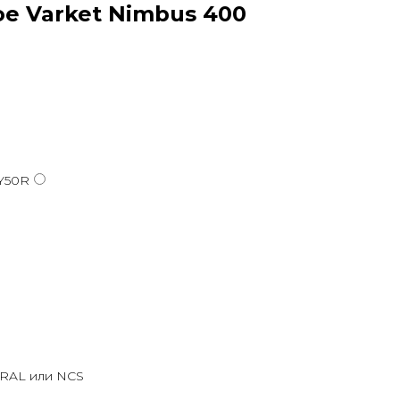
е Varket Nimbus 400
-Y50R
 RAL или NCS