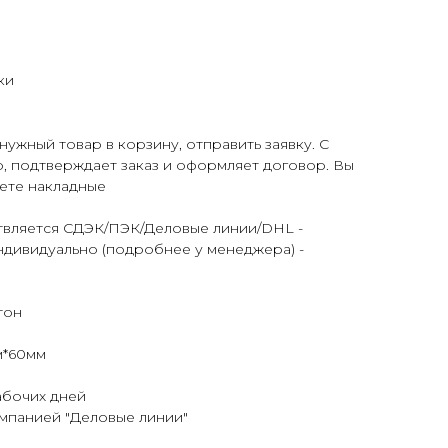
ки
нужный товар в корзину, отправить заявку. С
, подтверждает заказ и оформляет договор. Вы
аете накладные
ствляется СДЭК/ПЭК/Деловые линии/DHL -
ндивидуально (подробнее у менеджера) -
тон
м*60мм
абочих дней
мпанией "Деловые линии"