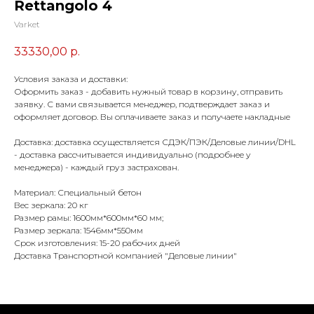
Rettangolo 4
Varket
33330,00
р.
Условия заказа и доставки:
Оформить заказ - добавить нужный товар в корзину, отправить
заявку. С вами связывается менеджер, подтверждает заказ и
оформляет договор. Вы оплачиваете заказ и получаете накладные
Доставка: доставка осуществляется СДЭК/ПЭК/Деловые линии/DHL
- доставка рассчитывается индивидуально (подробнее у
менеджера) - каждый груз застрахован.
Материал: Специальный бетон
Вес зеркала: 20 кг
Размер рамы: 1600мм*600мм*60 мм;
Размер зеркала: 1546мм*550мм
Срок изготовления: 15-20 рабочих дней
Доставка Транспортной компанией "Деловые линии"