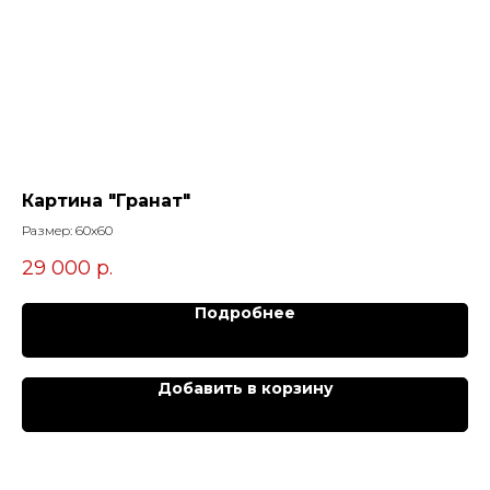
Картина "Гранат"
Ка
Размер: 60х60
Раз
29 000
р.
6
Подробнее
Добавить в корзину