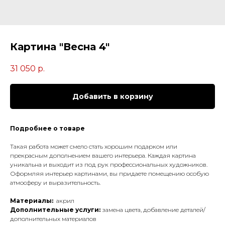
Картина "Весна 4"
31 050
р.
Добавить в корзину
Подробнее о товаре
Такая работа может смело стать хорошим подарком или
прекрасным дополнением вашего интерьера. Каждая картина
уникальна и выходит из под рук профессиональных художников.
Оформляя интерьер картинами, вы придаете помещению особую
атмосферу и выразительность.
Материалы:
акрил
Дополнительные услуги:
замена цвета, добавление деталей/
дополнительных материалов