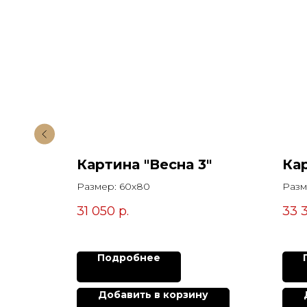
ьеф
Картина "Весна 3"
Ка
Размер: 60х80
Разм
31 050
р.
33 
Подробнее
у
Добавить в корзину