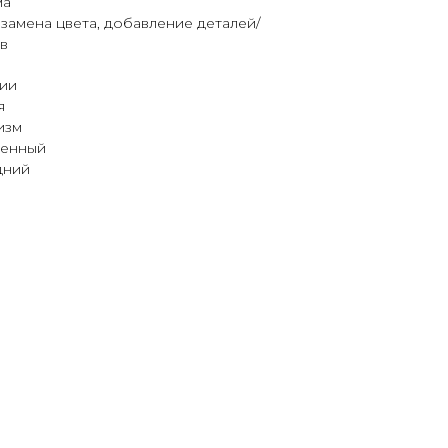
ма
замена цвета, добавление деталей/
в
чии
я
изм
менный
дний