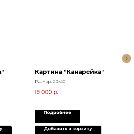
а"
Картина "Канарейка"
Ка
аб
Размер: 50х50
Раз
18 000
р.
3 0
Подробнее
у
Добавить в корзину