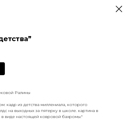
детства”
ековой Ралины
м: кадр из детства миллениала, которого
дс на выходных за пятерку в школе. картина в
 в виде настоящей ковровой бахромы."