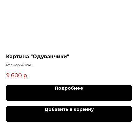
Картина "Одуванчики"
Ка
Размер: 40х40
Раз
9 600
р.
8
Подробнее
Добавить в корзину