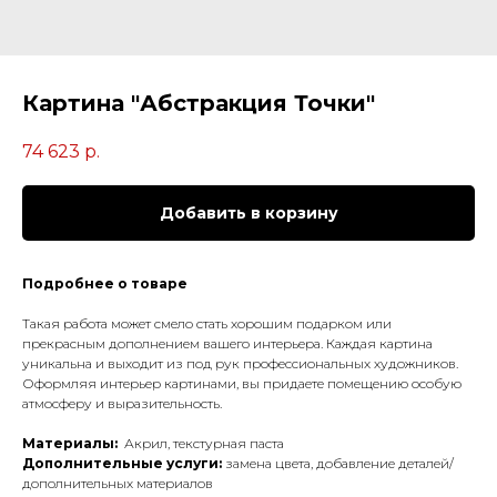
Картина "Абстракция Точки"
74 623
р.
Добавить в корзину
Подробнее о товаре
Такая работа может смело стать хорошим подарком или
прекрасным дополнением вашего интерьера. Каждая картина
уникальна и выходит из под рук профессиональных художников.
Оформляя интерьер картинами, вы придаете помещению особую
атмосферу и выразительность.
Материалы:
Акрил, текстурная паста
Дополнительные услуги:
замена цвета, добавление деталей/
дополнительных материалов