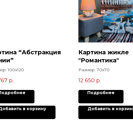
ртина “Абстракция
Картина жикле
нии”
"Романтика"
ер: 100х120
Размер: 70х70
767
р.
12 650
р.
Подробнее
Подробнее
Добавить в корзину
Добавить в корзин