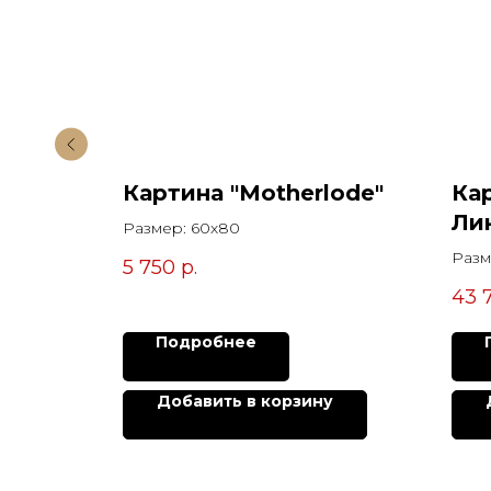
Картина "Motherlode"
Ка
Ли
Размер: 60х80
Разм
5 750
р.
43 
Подробнее
у
Добавить в корзину