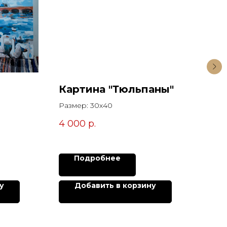
Картина "Тюльпаны"
Ка
Мо
Размер: 30х40
Раз
4 000
р.
13 
Подробнее
у
Добавить в корзину