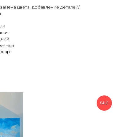
замена цвета, добавление деталей/
в
чии
иная
дний
менный
д арт
SALE