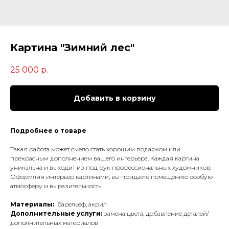
Картина "Зимний лес"
25 000
р.
Добавить в корзину
Подробнее о товаре
Такая работа может смело стать хорошим подарком или
прекрасным дополнением вашего интерьера. Каждая картина
уникальна и выходит из под рук профессиональных художников.
Оформляя интерьер картинами, вы придаете помещению особую
атмосферу и выразительность.
Материалы:
барельеф, акрил
Дополнительные услуги:
замена цвета, добавление деталей/
дополнительных материалов