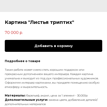
Картина "Листья триптих"
70 000
р.
Добавить в корзину
Подробнее о товаре
Такая работа может смело стать хорошим подарком или
прекрасным дополнением вашего интерьера. Каждая картина
уникальна и выходит из под рук профессиональных художников.
Оформляя интерьер картинами, вы придаете помещению особую
атмосферу и выразительность.
Материалы:
барельеф, акрил, цена за 1 элемент - 30.000р
Дополнительные услуги:
замена цвета, добавление деталей/
дополнительных материалов