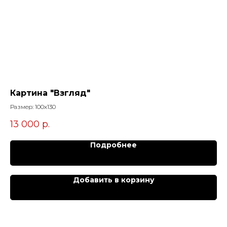
Картина "Взгляд"
К
Размер: 100х130
Раз
13 000
р.
13
Подробнее
Добавить в корзину