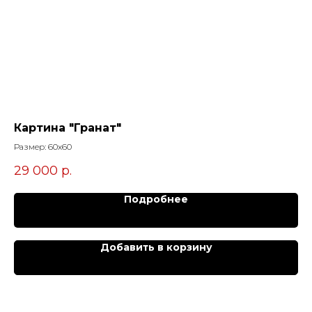
Картина "Гранат"
Ка
Размер: 60х60
Раз
29 000
р.
71
Подробнее
Добавить в корзину