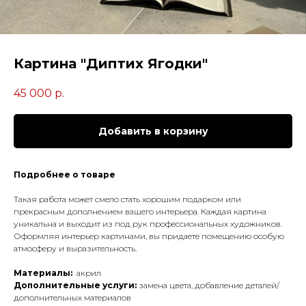
Картина "Диптих Ягодки"
45 000
р.
Добавить в корзину
Подробнее о товаре
Такая работа может смело стать хорошим подарком или
прекрасным дополнением вашего интерьера. Каждая картина
уникальна и выходит из под рук профессиональных художников.
Оформляя интерьер картинами, вы придаете помещению особую
атмосферу и выразительность.
Материалы:
акрил
Дополнительные услуги:
замена цвета, добавление деталей/
дополнительных материалов